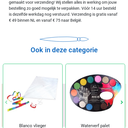
gemaakt voor verzending! Wij stellen alles in werking om jouw
bestelling zo goed mogelijk te verpakken. Vóór 14 uur besteld
is dezelfde werkdag nog verstuurd. Verzending is gratis vanaf
€ 49 binnen NL en vanaf € 75 naar België.
Ook in deze categorie
keyboard_arrow_left
keyboard_arrow_left
keyboard_arrow_right
keyboard_arrow_right
Vorige
Vorige
Vol
Vol
Blanco vlieger
Waterverf palet