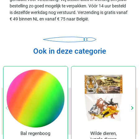
bestelling zo goed mogelijk te verpakken. Vóór 14 uur besteld
is dezelfde werkdag nog verstuurd. Verzending is gratis vanaf
€ 49 binnen NL en vanaf € 75 naar België.
Ook in deze categorie
keyboard_arrow_left
keyboard_arrow_right
Vorige
Vol
Bal regenboog
Wilde dieren,