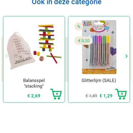
Ook in deze categorie
%
-€ 0,20
keyboard_arrow_left
keyboard_arrow_right
Vorige
Vol
Balansspel
Glitterlijm (SALE)
"stacking"
€ 2,69
€ 1,49
€ 1,29