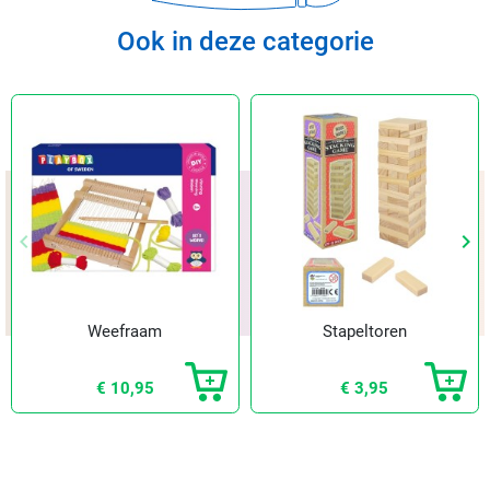
Ook in deze categorie
keyboard_arrow_left
keyboard_arrow_right
Vorige
Vol
Weefraam
Stapeltoren
€ 10,95
€ 3,95