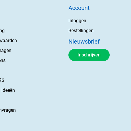
Account
Inloggen
ing
Bestellingen
rwaarden
Nieuwsbrief
vragen
Inschrijven
ens
26
 ideeën
nvragen