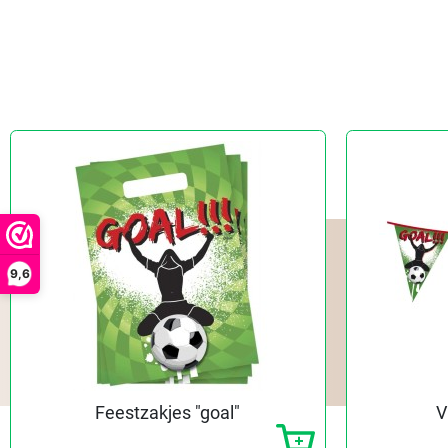
9,6
Feestzakjes "goal"
V