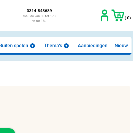
0314-848689
ma - do van 9u tot 17u
( 0)
vr tot 16u
Buiten spelen
Thema's
Aanbiedingen
Nieuw