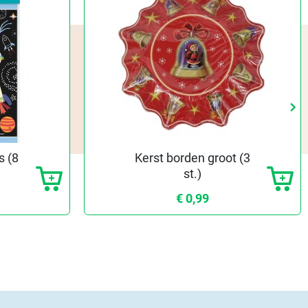
keyboard_arrow_right
keyboard_arrow_right
Vo
Vo
s (8
Kerst borden groot (3
st.)
€ 0,99