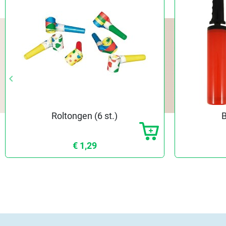
keyboard_arrow_left
keyboard_arrow_left
Vorige
Vorige
Roltongen (6 st.)
€ 1,29