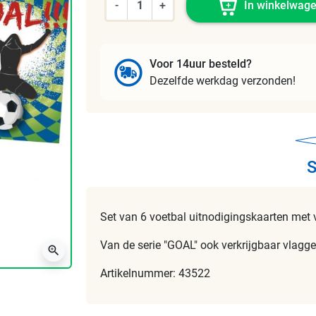
-
+
In winkelwag
Voor 14uur besteld?
Dezelfde werkdag verzonden!
S
Set van 6 voetbal uitnodigingskaarten met 
Van de serie "GOAL" ook verkrijgbaar vlaggenl
zoom_in
Artikelnummer: 43522