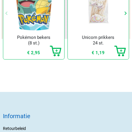
keyboard_arrow_left
keyboard_arrow_right
Vorige
Vol
Pokémon bekers
Unicorn prikkers
(8 st.)
24 st.
€ 2,95
€ 1,19
Informatie
Retourbeleid