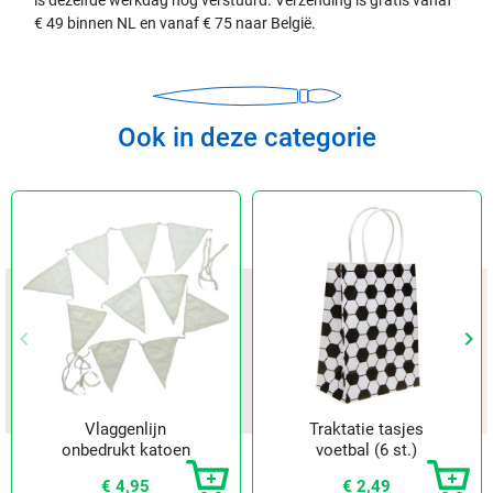
is dezelfde werkdag nog verstuurd. Verzending is gratis vanaf
€ 49 binnen NL en vanaf € 75 naar België.
Ook in deze categorie
keyboard_arrow_left
keyboard_arrow_right
Vorige
Vol
Vlaggenlijn
Traktatie tasjes
onbedrukt katoen
voetbal (6 st.)
(2 st.)
€ 4,95
€ 2,49