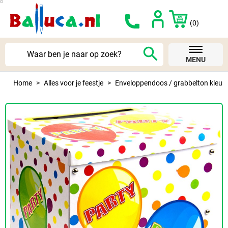
(0)
search
MENU
Home
Alles voor je feestje
Enveloppendoos / grabbelton kleur