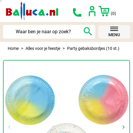
(0)
search
MENU
Home
Alles voor je feestje
Party gebaksbordjes (10 st.)
keyboard_arrow_left
keyboard_arrow_right
Vorige
Volg