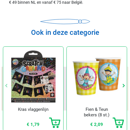
€ 49 binnen NL en vanaf € 75 naar België.
Ook in deze categorie
keyboard_arrow_left
keyboard_arrow_left
keyboard_arrow_right
keyboard_arrow_right
Vorige
Vorige
Vol
Vol
Kras vlaggenlijn
Fien & Teun
bekers (8 st.)
€ 1,79
€ 2,09