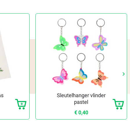
keyboard_arrow_right
Vo
as
Sleutelhanger vlinder
pastel
€ 0,40