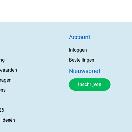
Account
Inloggen
ing
Bestellingen
rwaarden
Nieuwsbrief
vragen
Inschrijven
ens
26
 ideeën