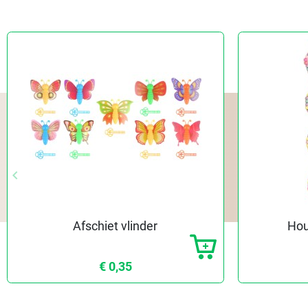
keyboard_arrow_left
Vorige
Afschiet vlinder
Hou
€ 0,35