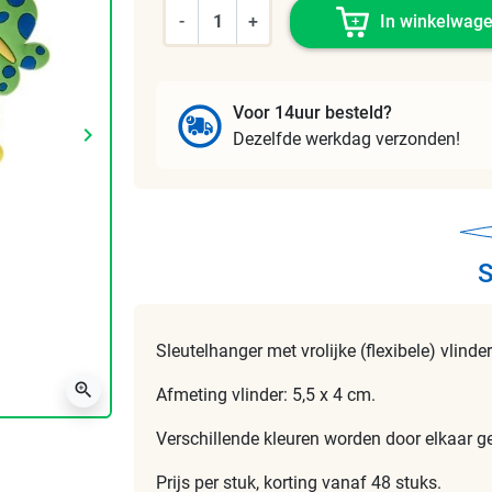
-
+
In winkelwag
Voor 14uur besteld?
keyboard_arrow_right
Dezelfde werkdag verzonden!
Volgende
S
Sleutelhanger met vrolijke (flexibele) vlinder
zoom_in
Afmeting vlinder: 5,5 x 4 cm.
Verschillende kleuren worden door elkaar ge
Prijs per stuk, korting vanaf 48 stuks.