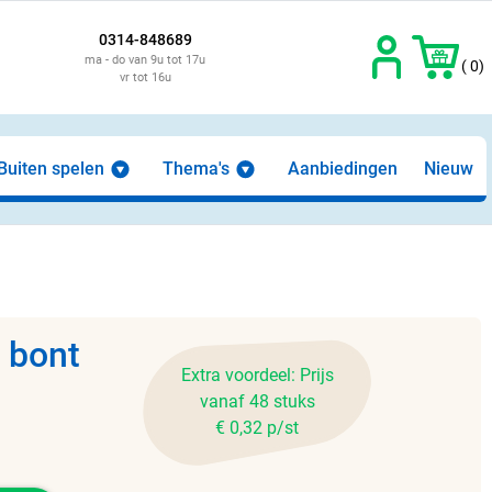
0314-848689
ma - do van 9u tot 17u
( 0)
vr tot 16u
Buiten spelen
Thema's
Aanbiedingen
Nieuw
r bont
Extra voordeel: Prijs
vanaf 48 stuks
€ 0,32 p/st