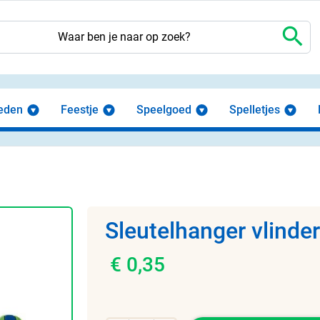
search
eden
Feestje
Speelgoed
Spelletjes
Sleutelhanger vlinde
€ 0,35