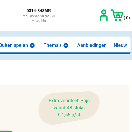
0314-848689
ma - do van 9u tot 17u
( 0)
vr tot 16u
Buiten spelen
Thema's
Aanbiedingen
Nieuw
Extra voordeel: Prijs
vanaf 48 stuks
€ 1,55 p/st