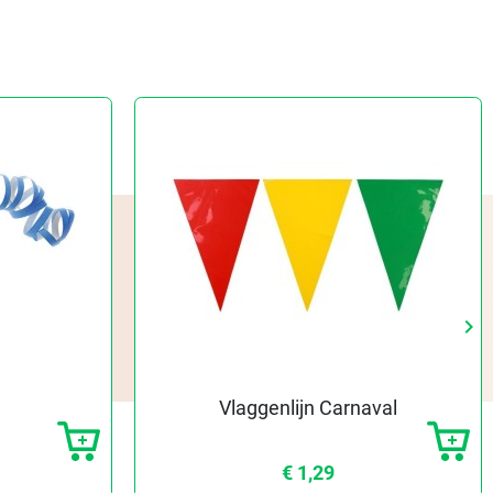
keyboard_arrow_right
Vo
Vlaggenlijn Carnaval
€ 1,29