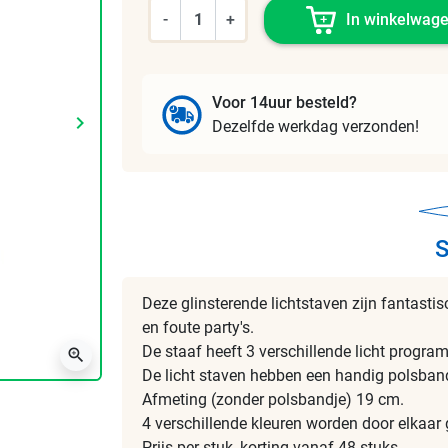
-
+
In winkelwag
Voor 14uur besteld?
keyboard_arrow_right
Dezelfde werkdag verzonden!
Volgende
S
Deze glinsterende lichtstaven zijn fantastis
en foute party's.
De staaf heeft 3 verschillende licht program
zoom_in
De licht staven hebben een handig polsband
Afmeting (zonder polsbandje) 19 cm.
4 verschillende kleuren worden door elkaar 
Prijs per stuk, korting vanaf 48 stuks.