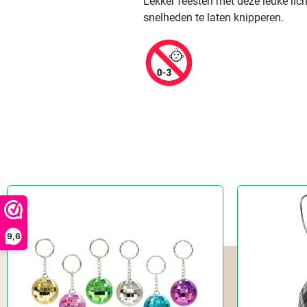
Lekker feesten met deze leuke lic
snelheden te laten knipperen.
9,6