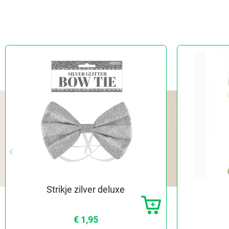
keyboard_arrow_left
Vorige
Strikje zilver deluxe
€ 1,95