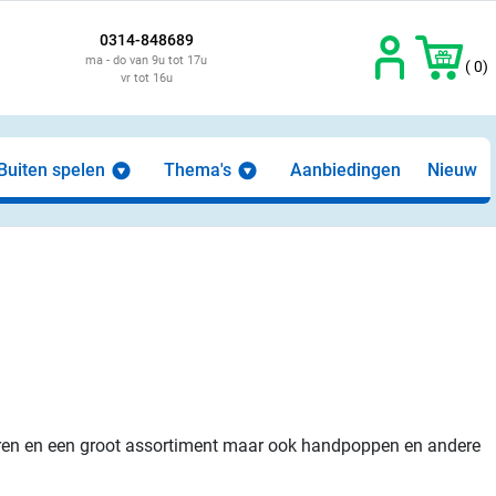
0314-848689
ma - do van 9u tot 17u
( 0)
vr tot 16u
Buiten spelen
Thema's
Aanbiedingen
Nieuw
leuren en een groot assortiment maar ook handpoppen en andere