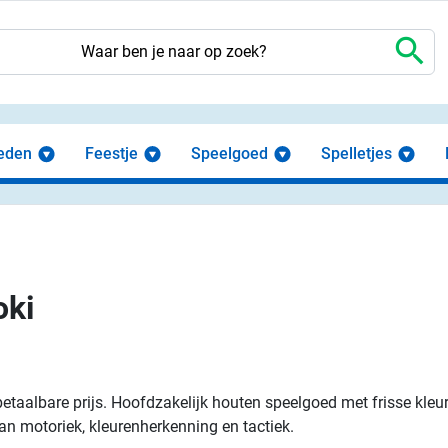
search
eden
Feestje
Speelgoed
Spelletjes
oki
 betaalbare prijs. Hoofdzakelijk houten speelgoed met frisse k
an motoriek, kleurenherkenning en tactiek.