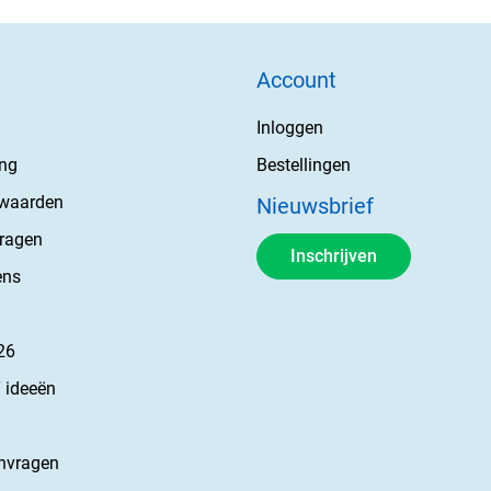
Account
Inloggen
ing
Bestellingen
rwaarden
Nieuwsbrief
vragen
Inschrijven
ens
26
 ideeën
nvragen