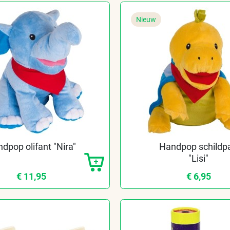
Nieuw
dpop olifant "Nira"
Handpop schildp
"Lisi"
€ 11,95
€ 6,95