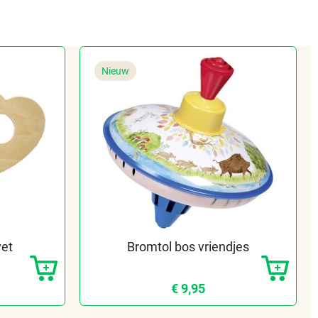
Nieuw
vet
Bromtol bos vriendjes
€ 9,95