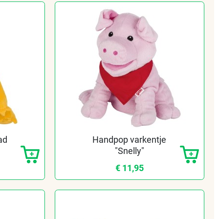
ad
Handpop varkentje
"Snelly"
€ 11,95