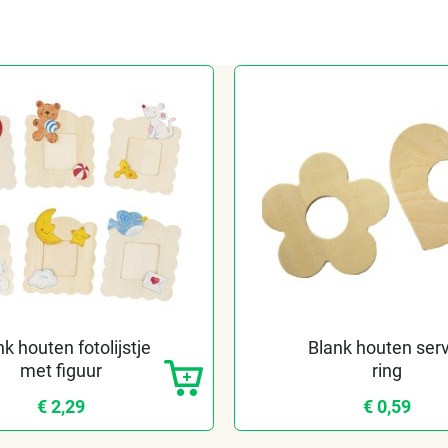
nk houten fotolijstje
Blank houten ser
met figuur
ring
€ 2,29
€ 0,59