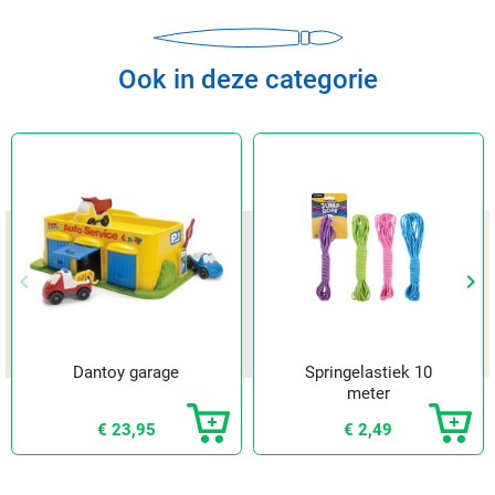
Ook in deze categorie
keyboard_arrow_left
keyboard_arrow_right
Vorige
Vol
Dantoy garage
Springelastiek 10
meter
€ 23,95
€ 2,49