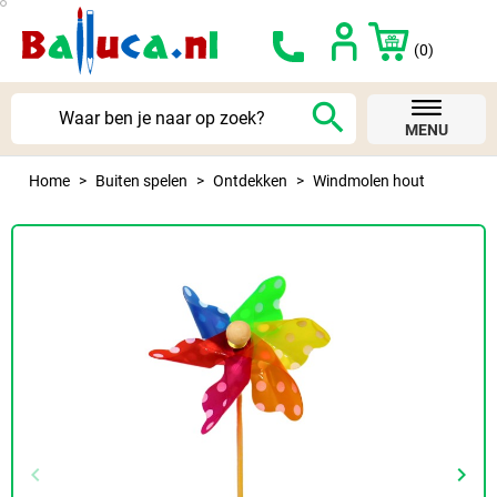
(0)
search
MENU
Home
Buiten spelen
Ontdekken
Windmolen hout
keyboard_arrow_left
keyboard_arrow_right
Vorige
Volg