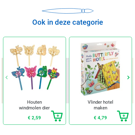
Ook in deze categorie
keyboard_arrow_left
keyboard_arrow_left
keyboard_arrow_right
keyboard_arrow_right
Vorige
Vorige
Vol
Vol
Houten
Vlinder hotel
windmolen dier
maken
€ 2,59
€ 4,79