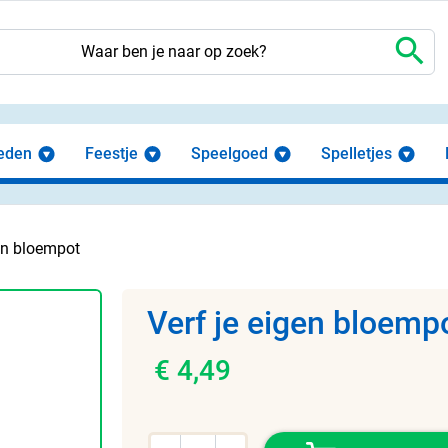
search
eden
Feestje
Speelgoed
Spelletjes
gen bloempot
Verf je eigen bloemp
€ 4,49