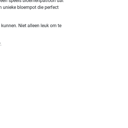
et een speels bloemenpatroon dat
n unieke bloempot die perfect
g kunnen. Niet alleen leuk om te
.