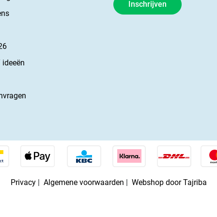
Inschrijven
ens
26
 ideeën
nvragen
Privacy
|
Algemene voorwaarden
|
Webshop door Tajriba