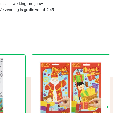
alles in werking om jouw
Verzending is gratis vanaf € 49
keyboard_arrow_right
Vo