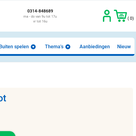
0314-848689
ma - do van 9u tot 17u
( 0)
vr tot 16u
Buiten spelen
Thema's
Aanbiedingen
Nieuw
ot