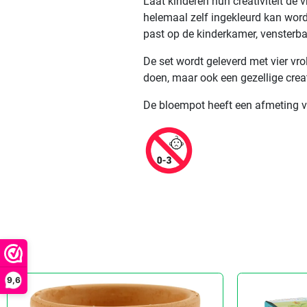
Laat kinderen hun creativiteit de 
helemaal zelf ingekleurd kan word
past op de kinderkamer, vensterb
De set wordt geleverd met vier vro
doen, maar ook een gezellige creati
De bloempot heeft een afmeting va
9,6