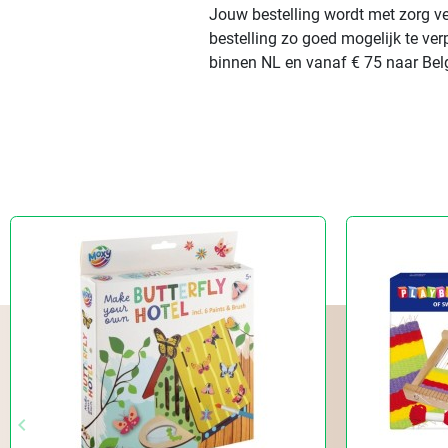
Jouw bestelling wordt met zorg ve
bestelling zo goed mogelijk te ve
binnen NL en vanaf € 75 naar Belg
keyboard_arrow_left
Vorige