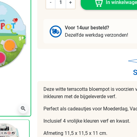
-
+
In winkelwag
Voor 14uur besteld?
Dezelfde werkdag verzonden!
keyboard_arrow_right
Volgende
S
Deze witte terracotta bloempot is voorzien 
inkleuren met de bijgeleverde verf.
zoom_in
Perfect als cadeautjes voor Moederdag, Va
Inclusief 4 vrolijke kleuren verf en kwast.
Afmeting 11,5 x 11,5 x 11 cm.