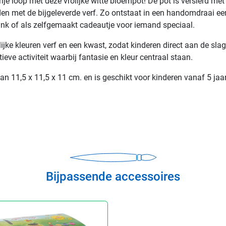
vrije loop met deze vrolijke witte bloempot! De pot is versierd m
en met de bijgeleverde verf. Zo ontstaat in een handomdraai ee
ank of als zelfgemaakt cadeautje voor iemand speciaal.
lijke kleuren verf en een kwast, zodat kinderen direct aan de sla
eve activiteit waarbij fantasie en kleur centraal staan.
n 11,5 x 11,5 x 11 cm. en is geschikt voor kinderen vanaf 5 jaar
Bijpassende accessoires