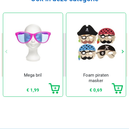
keyboard_arrow_left
keyboard_arrow_right
Vorige
Vol
Mega bril
Foam piraten
masker
€ 1,99
€ 0,69