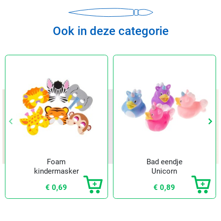
Ook in deze categorie
keyboard_arrow_left
keyboard_arrow_left
keyboard_arrow_right
keyboard_arrow_right
Vorige
Vorige
Vol
Vol
Foam
Bad eendje
kindermasker
Unicorn
jungle
€ 0,69
€ 0,89