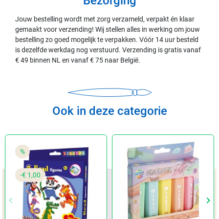
Bezorging
Jouw bestelling wordt met zorg verzameld, verpakt én klaar
gemaakt voor verzending! Wij stellen alles in werking om jouw
bestelling zo goed mogelijk te verpakken. Vóór 14 uur besteld
is dezelfde werkdag nog verstuurd. Verzending is gratis vanaf
€ 49 binnen NL en vanaf € 75 naar België.
Ook in deze categorie
%
-€ 1,00
keyboard_arrow_left
keyboard_arrow_right
Vorige
Vol