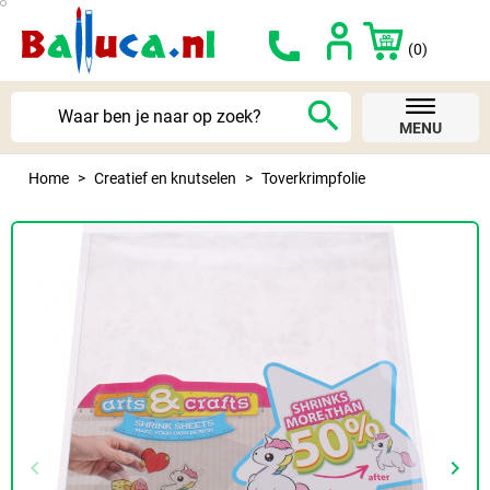
(0)
search
MENU
Home
Creatief en knutselen
Toverkrimpfolie
keyboard_arrow_left
keyboard_arrow_right
Vorige
Volg