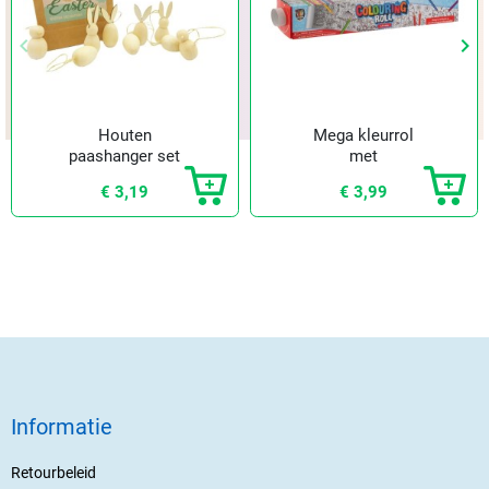
keyboard_arrow_left
keyboard_arrow_right
Vorige
Vol
Houten
Mega kleurrol
paashanger set
met
DIY
kleurpotloden
€ 3,19
€ 3,99
Informatie
Retourbeleid