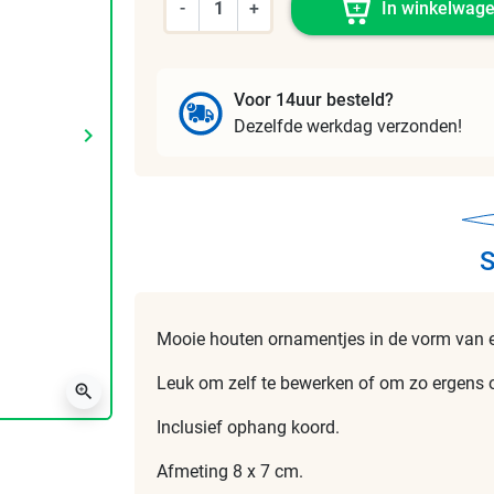
-
+
In winkelwag
Voor 14uur besteld?
Dezelfde werkdag verzonden!
keyboard_arrow_right
Volgende
S
Mooie houten ornamentjes in de vorm van e
Leuk om zelf te bewerken of om zo ergens 
zoom_in
Inclusief ophang koord.
Afmeting 8 x 7 cm.