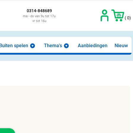
0314-848689
ma - do van 9u tot 17u
( 0)
vr tot 16u
Buiten spelen
Thema's
Aanbiedingen
Nieuw