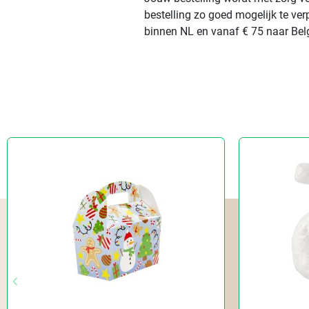
bestelling zo goed mogelijk te ve
binnen NL en vanaf € 75 naar Belg
keyboard_arrow_left
Vorige