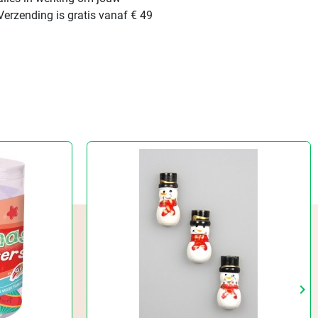
Verzending is gratis vanaf € 49
keyboard_arrow_right
Vo