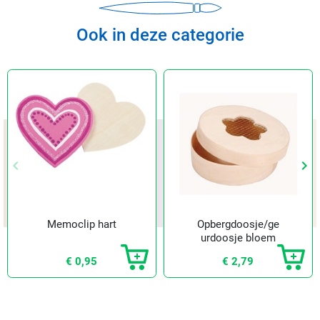
Ook in deze categorie
keyboard_arrow_left
keyboard_arrow_right
Vorige
Vol
Memoclip hart
Opbergdoosje/ge
urdoosje bloem
€ 0,95
€ 2,79