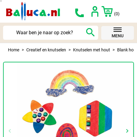
(0)
search
MENU
Home
Creatief en knutselen
Knutselen met hout
Blank hou
keyboard_arrow_left
keyboard_arrow_right
Vorige
Volg