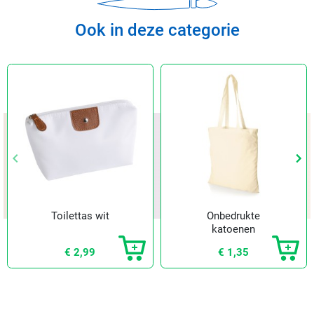
Ook in deze categorie
keyboard_arrow_left
keyboard_arrow_left
keyboard_arrow_right
keyboard_arrow_right
Vorige
Vorige
Vol
Vol
Toilettas wit
Onbedrukte
katoenen
draagtas groot
€ 2,99
€ 1,35