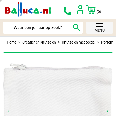
(0)
search
MENU
Home
Creatief en knutselen
Knutselen met textiel
Portemon
keyboard_arrow_left
keyboard_arrow_right
Vorige
Volg