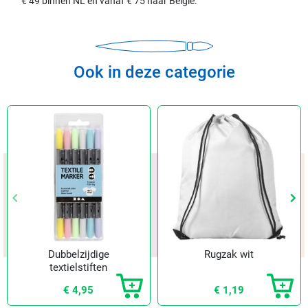
€ 49 binnen NL en vanaf € 75 naar België.
Ook in deze categorie
keyboard_arrow_left
keyboard_arrow_left
keyboard_arrow_right
keyboard_arrow_right
Vorige
Vorige
Vol
Vol
Dubbelzijdige
Rugzak wit
textielstiften
pastel
€ 4,95
€ 1,19