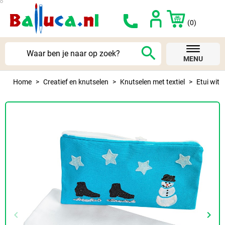
(0)
search
MENU
Home
Creatief en knutselen
Knutselen met textiel
Etui wit
keyboard_arrow_left
keyboard_arrow_right
Vorige
Volg