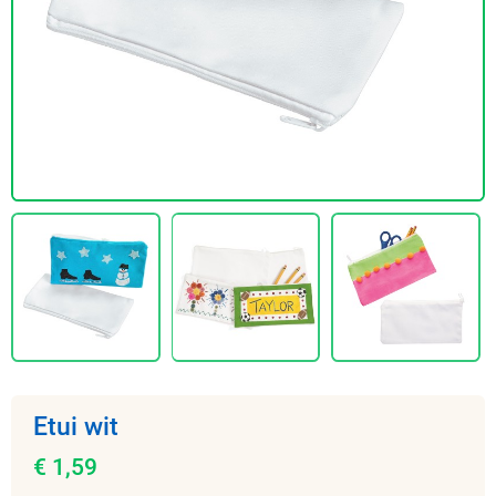
Etui wit
€ 1,59