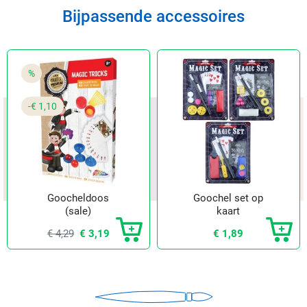
Bijpassende accessoires
%
-€ 1,10
Goocheldoos
Goochel set op
(sale)
kaart
€ 4,29
€ 3,19
€ 1,89