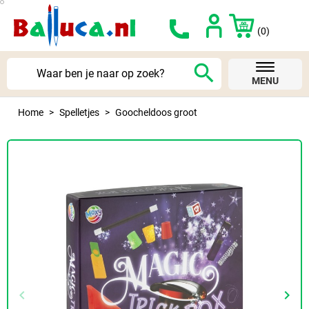
(0)
search
MENU
Home
Spelletjes
Goocheldoos groot
keyboard_arrow_left
keyboard_arrow_right
Vorige
Volg