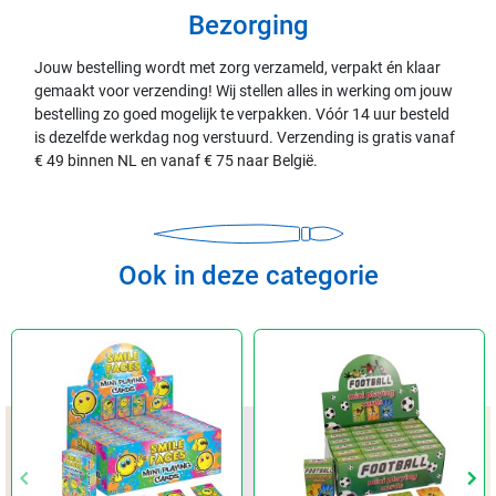
Bezorging
Jouw bestelling wordt met zorg verzameld, verpakt én klaar
gemaakt voor verzending! Wij stellen alles in werking om jouw
bestelling zo goed mogelijk te verpakken. Vóór 14 uur besteld
is dezelfde werkdag nog verstuurd. Verzending is gratis vanaf
€ 49 binnen NL en vanaf € 75 naar België.
Ook in deze categorie
keyboard_arrow_left
keyboard_arrow_left
keyboard_arrow_right
keyboard_arrow_right
Vorige
Vorige
Vol
Vol