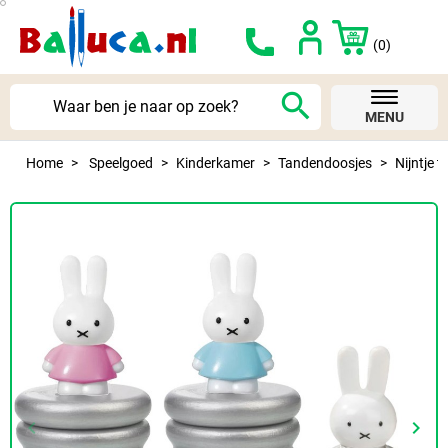
(0)
search
MENU
Home
Speelgoed
Kinderkamer
Tandendoosjes
Nijntje 
keyboard_arrow_left
keyboard_arrow_right
Vorige
Volg