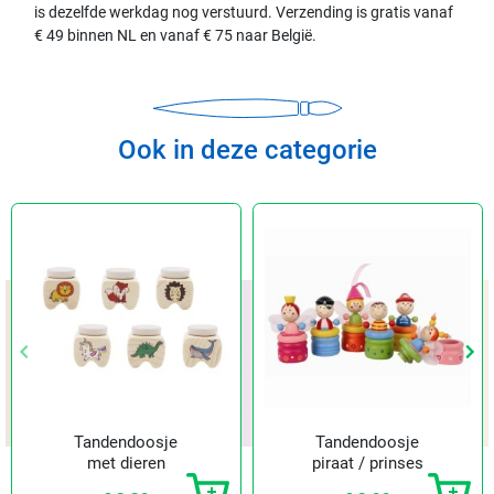
is dezelfde werkdag nog verstuurd. Verzending is gratis vanaf
€ 49 binnen NL en vanaf € 75 naar België.
Ook in deze categorie
keyboard_arrow_left
keyboard_arrow_left
keyboard_arrow_right
keyboard_arrow_right
Vorige
Vorige
Vol
Vol
Tandendoosje
Tandendoosje
met dieren
piraat / prinses
opdruk