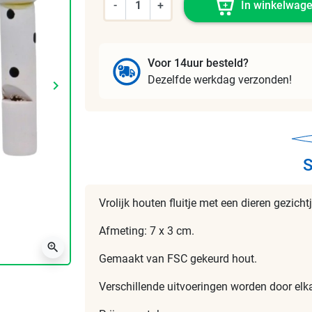
-
+
In winkelwag
Voor 14uur besteld?
Dezelfde werkdag verzonden!
keyboard_arrow_right
Volgende
S
Vrolijk houten fluitje met een dieren gezichtj
Afmeting: 7 x 3 cm.
zoom_in
Gemaakt van FSC gekeurd hout.
Verschillende uitvoeringen worden door elka