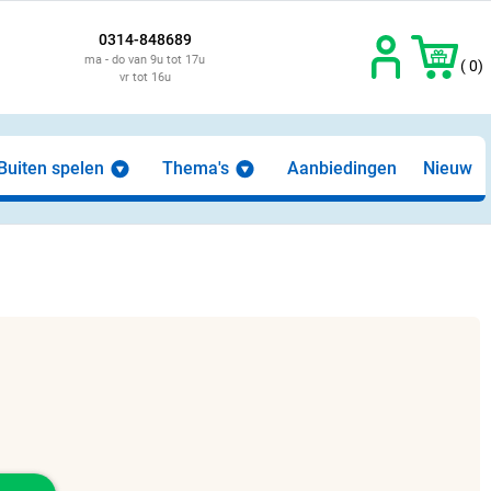
0314-848689
ma - do van 9u tot 17u
( 0)
vr tot 16u
Buiten spelen
Thema's
Aanbiedingen
Nieuw