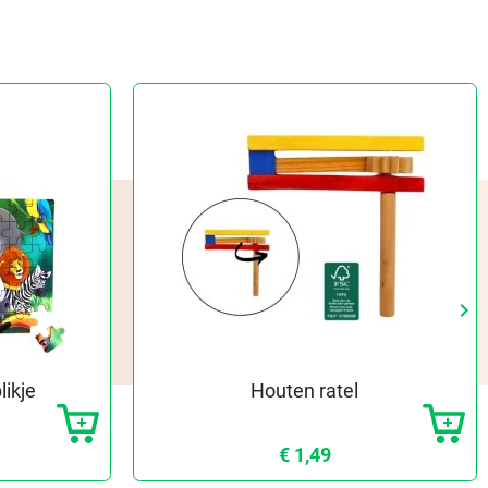
keyboard_arrow_right
Vo
likje
Houten ratel
€ 1,49