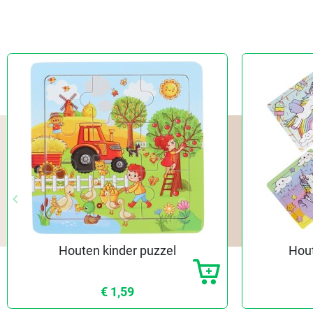
keyboard_arrow_left
Vorige
Houten kinder puzzel
Hout
€ 1,59