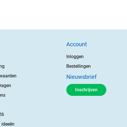
Account
Inloggen
ing
Bestellingen
rwaarden
Nieuwsbrief
vragen
Inschrijven
ens
26
 ideeën