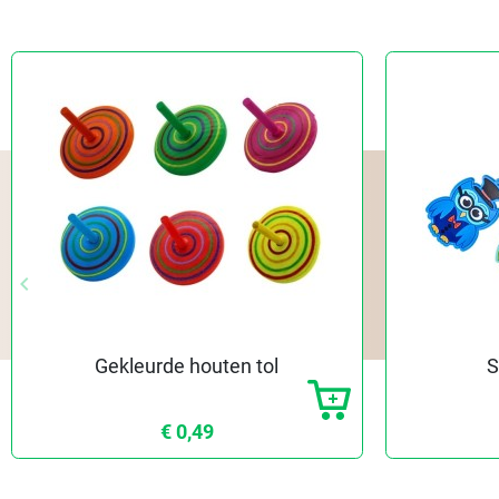
keyboard_arrow_left
Vorige
Gekleurde houten tol
S
€ 0,49