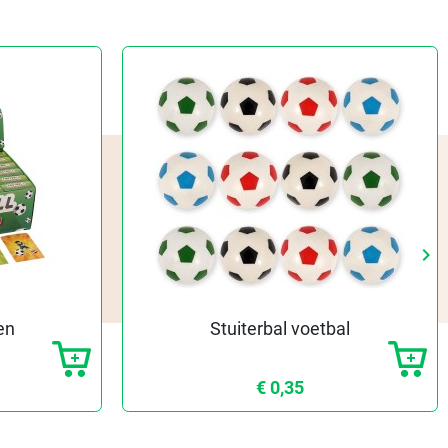
keyboard_arrow_right
Vo
en
Stuiterbal voetbal
€ 0,35