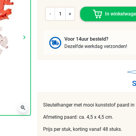
-
+
In winkelwag
keyboard_arrow_right
Voor 14uur besteld?
Volgende
Dezelfde werkdag verzonden!
S
Sleutelhanger met mooi kunststof paard in 
zoom_in
Afmeting paard: ca. 4,5 x 4,5 cm.
Prijs per stuk, korting vanaf 48 stuks.