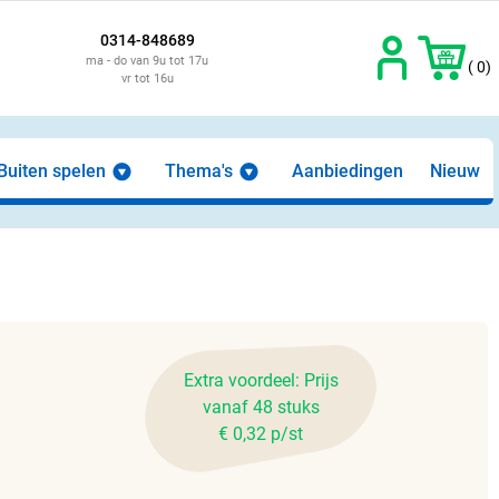
0314-848689
ma - do van 9u tot 17u
( 0)
vr tot 16u
Buiten spelen
Thema's
Aanbiedingen
Nieuw
Extra voordeel: Prijs
vanaf 48 stuks
€ 0,32 p/st