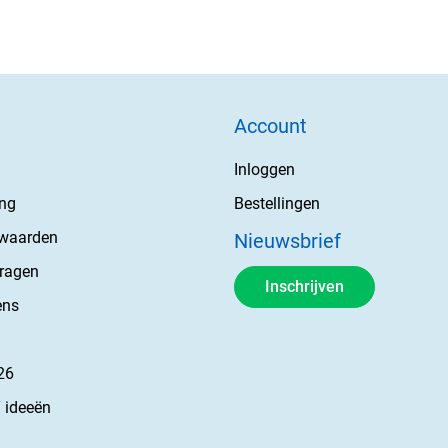
Account
Inloggen
ing
Bestellingen
rwaarden
Nieuwsbrief
vragen
Inschrijven
ens
26
 ideeën