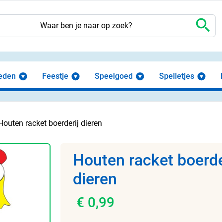
search
eden
Feestje
Speelgoed
Spelletjes
Houten racket boerderij dieren
Houten racket boerde
dieren
€ 0,99