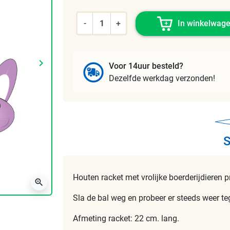
-
+
In winkelwag
keyboard_arrow_right
Voor 14uur besteld?
Volgende
Dezelfde werkdag verzonden!
S
Houten racket met vrolijke boerderijdieren pr
zoom_in
Sla de bal weg en probeer er steeds weer te
Afmeting racket: 22 cm. lang.