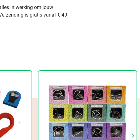
alles in werking om jouw
Verzending is gratis vanaf € 49
keyboard_arrow_right
Vo