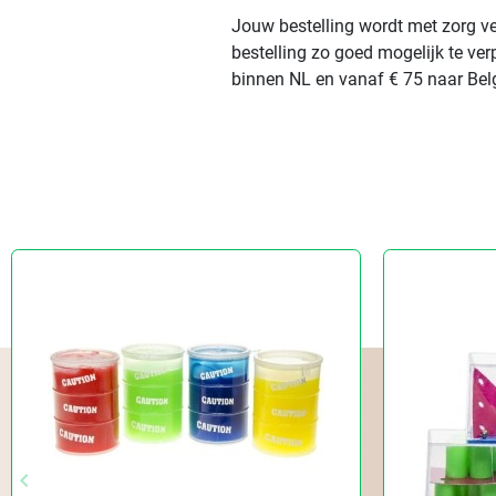
Jouw bestelling wordt met zorg ve
bestelling zo goed mogelijk te ve
binnen NL en vanaf € 75 naar Belg
keyboard_arrow_left
Vorige