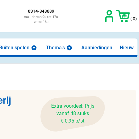
0314-848689
ma - do van 9u tot 17u
( 0)
vr tot 16u
Buiten spelen
Thema's
Aanbiedingen
Nieuw
rij
Extra voordeel: Prijs
vanaf 48 stuks
€ 0,95 p/st