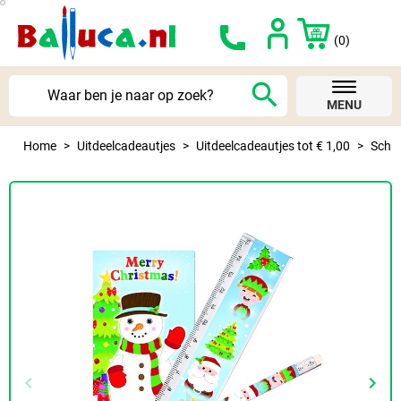
(0)
search
MENU
Home
Uitdeelcadeautjes
Uitdeelcadeautjes tot € 1,00
Schri
keyboard_arrow_left
keyboard_arrow_right
Vorige
Volg