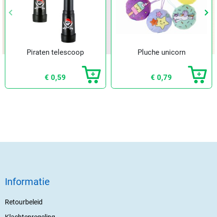
keyboard_arrow_left
keyboard_arrow_left
keyboard_arrow_right
keyboard_arrow_right
Vorige
Vorige
Vol
Vol
Piraten telescoop
Pluche unicorn
€ 0,59
€ 0,79
Informatie
Retourbeleid
Klachtenregeling