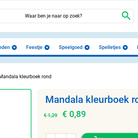
search
eden
Feestje
Speelgoed
Spelletjes
Mandala kleurboek rond
Mandala kleurboek r
€ 0,89
€ 1,29