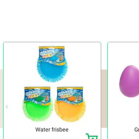
keyboard_arrow_left
Vorige
Water frisbee
G