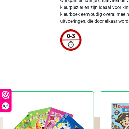
Ontspan en laat je creativiteit de
kleurplezier en zijn ideaal voor 
kleurboek eenvoudig overal mee naa
uitvoeringen, die door elkaar worde
9,6