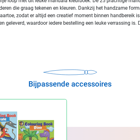
 vrije loop met dit leuke mandala kleurboek. De 25 prachtige man
kinderen die graag tekenen en kleuren. Dankzij het handzame for
rtoe, zodat er altijd een creatief moment binnen handbereik is.
n geleverd, waardoor iedere bestelling een leuke verrassing is. De
Bijpassende accessoires