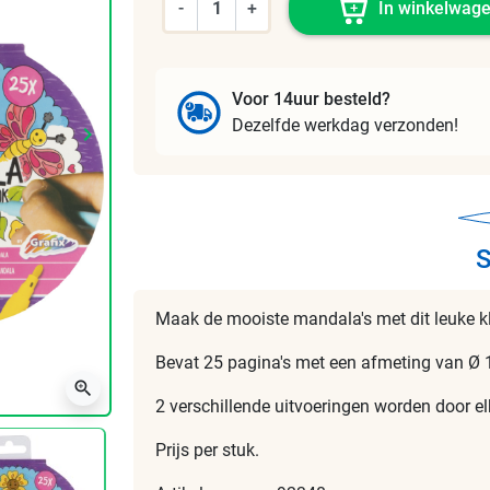
-
+
In winkelwag
Voor 14uur besteld?
Dezelfde werkdag verzonden!
keyboard_arrow_right
Volgende
S
Maak de mooiste mandala's met dit leuke k
Bevat 25 pagina's met een afmeting van Ø 
zoom_in
2 verschillende uitvoeringen worden door el
Prijs per stuk.