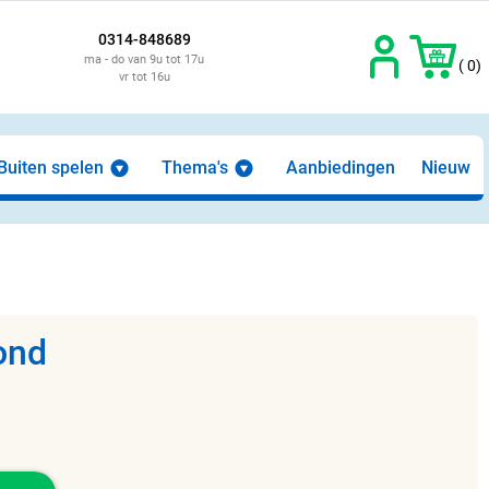
0314-848689
ma - do van 9u tot 17u
( 0)
vr tot 16u
Buiten spelen
Thema's
Aanbiedingen
Nieuw
ond