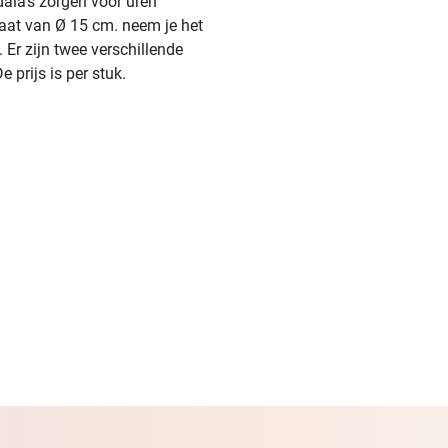
dala's zorgen voor uren
maat van Ø 15 cm. neem je het
 Er zijn twee verschillende
 prijs is per stuk.