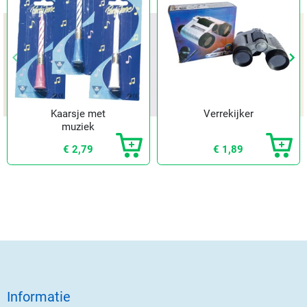
keyboard_arrow_left
keyboard_arrow_left
keyboard_arrow_right
keyboard_arrow_right
Vorige
Vorige
Vol
Vol
Kaarsje met
Verrekijker
muziek
€ 2,79
€ 1,89
Informatie