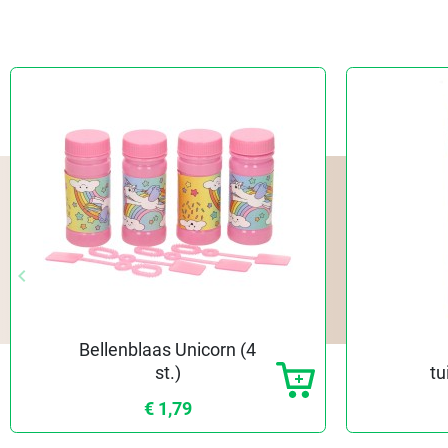
keyboard_arrow_left
Vorige
Bellenblaas Unicorn (4
st.)
t
€ 1,79