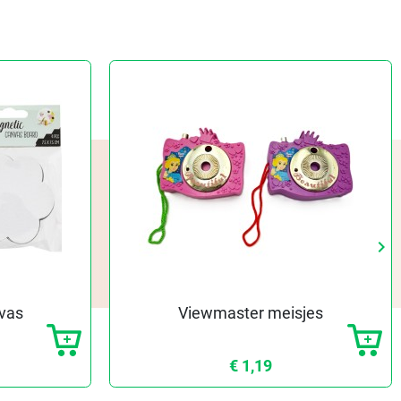
keyboard_arrow_right
Vo
vas
Viewmaster meisjes
€ 1,19