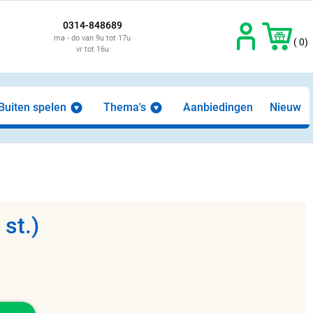
0314-848689
ma - do van 9u tot 17u
( 0)
vr tot 16u
Buiten spelen
Thema's
Aanbiedingen
Nieuw
st.)