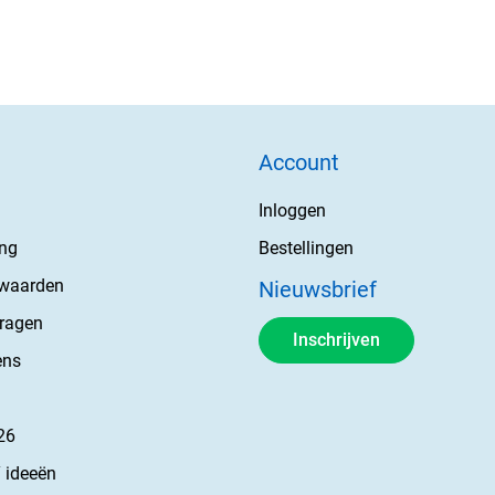
Account
Inloggen
ing
Bestellingen
rwaarden
Nieuwsbrief
vragen
Inschrijven
ens
26
 ideeën