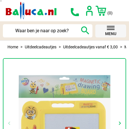
(0)
search
MENU
Home
Uitdeelcadeautjes
Uitdeelcadeautjes vanaf € 3,00
Ma
keyboard_arrow_left
keyboard_arrow_right
Vorige
Volg