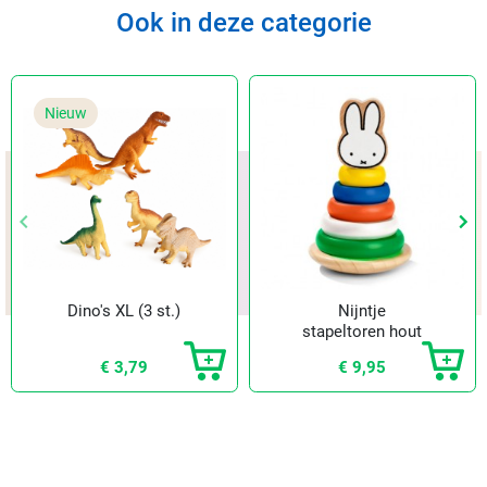
Ook in deze categorie
Nieuw
keyboard_arrow_left
keyboard_arrow_left
keyboard_arrow_right
keyboard_arrow_right
Vorige
Vorige
Vol
Vol
Dino's XL (3 st.)
Nijntje
stapeltoren hout
€ 3,79
€ 9,95