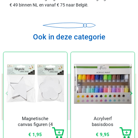
€ 49 binnen NL en vanaf € 75 naar België.
Ook in deze categorie
keyboard_arrow_left
keyboard_arrow_right
Vorige
Vol
Magnetische
Acrylverf
canvas figuren (4
basisdoos
st.)
€ 1,95
€ 9,95