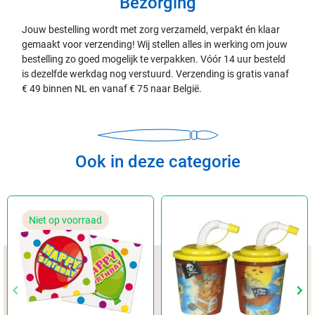
Bezorging
Jouw bestelling wordt met zorg verzameld, verpakt én klaar
gemaakt voor verzending! Wij stellen alles in werking om jouw
bestelling zo goed mogelijk te verpakken. Vóór 14 uur besteld
is dezelfde werkdag nog verstuurd. Verzending is gratis vanaf
€ 49 binnen NL en vanaf € 75 naar België.
Ook in deze categorie
Niet op voorraad
keyboard_arrow_left
keyboard_arrow_left
keyboard_arrow_right
keyboard_arrow_right
Vorige
Vorige
Vol
Vol