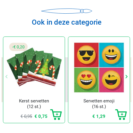
Ook in deze categorie
-€ 0,20
keyboard_arrow_left
keyboard_arrow_right
Vorige
Vol
Kerst servetten
Servetten emoji
(12 st.)
(16 st.)
€ 0,95
€ 0,75
€ 1,29