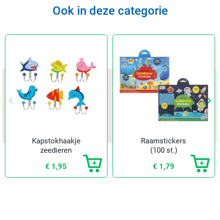
Ook in deze categorie
keyboard_arrow_left
keyboard_arrow_right
Vorige
Vol
Kapstokhaakje
Raamstickers
zeedieren
(100 st.)
€ 1,95
€ 1,79