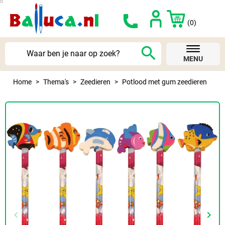
(0)
search
MENU
Home
Thema's
Zeedieren
Potlood met gum zeedieren
keyboard_arrow_left
keyboard_arrow_right
Vorige
Volg