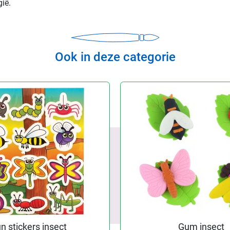
ië.
Ook in deze categorie
n stickers insect
Gum insect