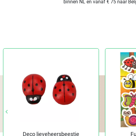
binnen NL en vanaf € 75 naar Belg
keyboard_arrow_left
keyboard_arrow_left
Vorige
Vorige
Deco lieveheersbeestje
Fu