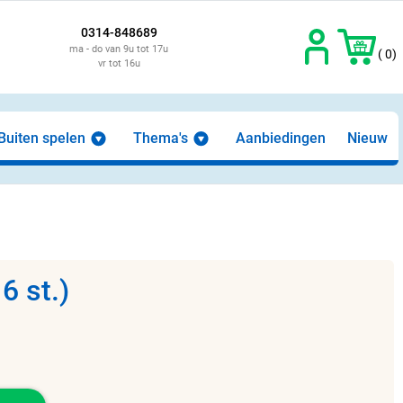
0314-848689
ma - do van 9u tot 17u
( 0)
vr tot 16u
Buiten spelen
Thema's
Aanbiedingen
Nieuw
6 st.)