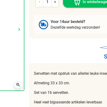
-
+
In winkelwag
Voor 14uur besteld?
Dezelfde werkdag verzonden!
keyboard_arrow_right
Volgende
S
Servetten met opdruk van allerlei leuke inse
Afmeting 33 x 33 cm.
zoom_in
Set van 16 servetten.
Heel veel bijpassende artikelen leverbaar.