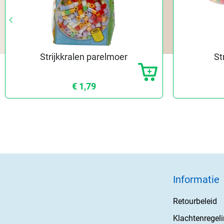
keyboard_arrow_left
keyboard_arrow_left
Vorige
Vorige
Strijkkralen parelmoer
St
€ 1,79
Informatie
Retourbeleid
Klachtenregel