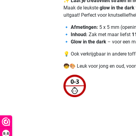
✨
Laat je creativiteit stralen in 
Maak de leukste
glow in the dark
uitgaat! Perfect voor knutselliefhe
🔹
Afmetingen:
5 x 5 mm (openi
🔹
Inhoud:
Zak met maar liefst
1
🔹
Glow in the dark
– voor een ma
💡 Ook verkrijgbaar in andere tof
🧒🎨 Leuk voor jong en oud, voor 
9,6