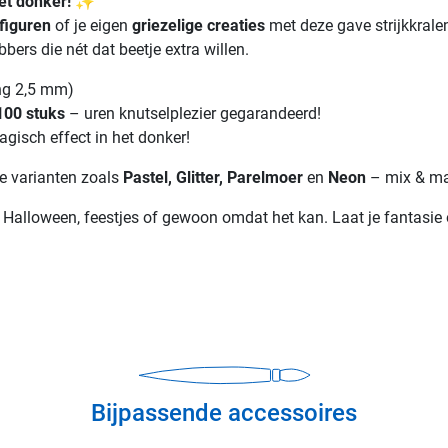
het donker!
✨
 figuren
of je eigen
griezelige creaties
met deze gave strijkkralen
bbers die nét dat beetje extra willen.
ng 2,5 mm)
100 stuks
– uren knutselplezier gegarandeerd!
gisch effect in het donker!
fe varianten zoals
Pastel, Glitter, Parelmoer
en
Neon
– mix & mat
Halloween, feestjes of gewoon omdat het kan. Laat je fantasie 
Bijpassende accessoires