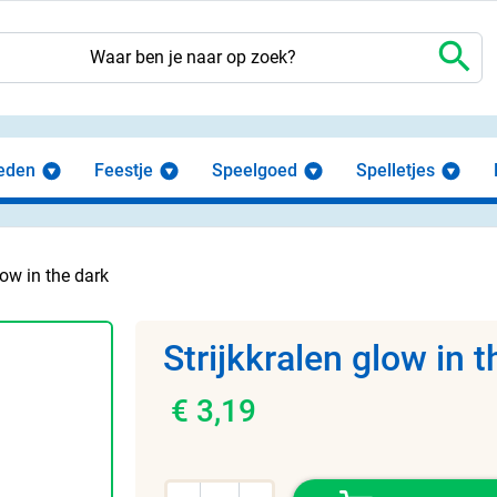
search
eden
Feestje
Speelgoed
Spelletjes
low in the dark
Strijkkralen glow in 
€ 3,19