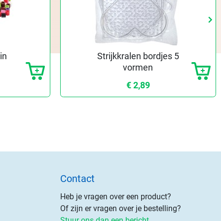
keyboard_arrow_right
keyboard_arrow_right
Vo
Vo
in
Strijkkralen bordjes 5
vormen
€ 2,89
Contact
Heb je vragen over een product?
Of zijn er vragen over je bestelling?
Stuur ons dan een bericht.