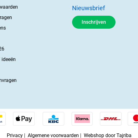
rwaarden
Nieuwsbrief
vragen
Inschrijven
ens
26
 ideeën
nvragen
Privacy
|
Algemene voorwaarden
|
Webshop door Tajriba