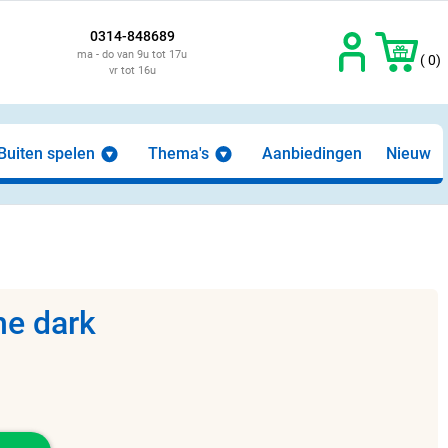
0314-848689
ma - do van 9u tot 17u
( 0)
vr tot 16u
Buiten spelen
Thema's
Aanbiedingen
Nieuw
the dark