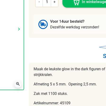
-
+
In winkelwag
Voor 14uur besteld?
Dezelfde werkdag verzonden!
keyboard_arrow_right
Volgende
S
Maak de leukste glow in the dark figuren of 
strijkkralen.
zoom_in
Afmeting 5 x 5 mm. Opening 2,5 mm.
Zak met 1100 stuks.
Artikelnummer: 45109