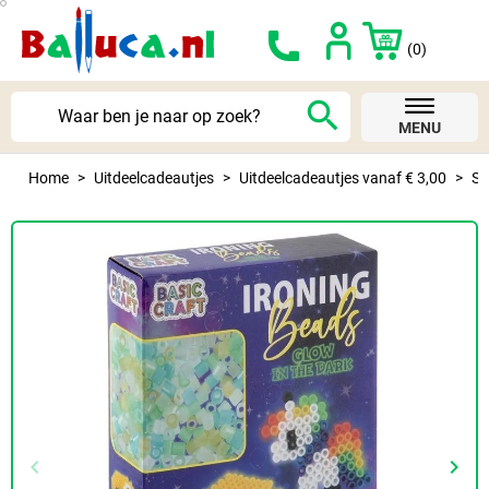
(0)
search
MENU
Home
Uitdeelcadeautjes
Uitdeelcadeautjes vanaf € 3,00
St
keyboard_arrow_left
keyboard_arrow_right
Vorige
Volg