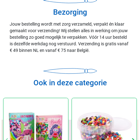
Bezorging
Jouw bestelling wordt met zorg verzameld, verpakt én klaar
gemaakt voor verzending! Wij stellen alles in werking om jouw
bestelling zo goed mogelijk te verpakken. Vóór 14 uur besteld
is dezelfde werkdag nog verstuurd. Verzending is gratis vanaf
€ 49 binnen NL en vanaf € 75 naar België.
Ook in deze categorie
keyboard_arrow_left
keyboard_arrow_left
keyboard_arrow_right
keyboard_arrow_right