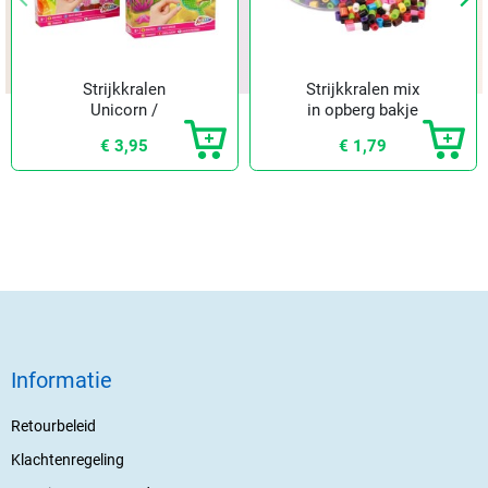
Vorige
Vorige
Vol
Vol
Strijkkralen
Strijkkralen mix
Unicorn /
in opberg bakje
zeemeermin
€ 3,95
€ 1,79
Informatie
Retourbeleid
Klachtenregeling