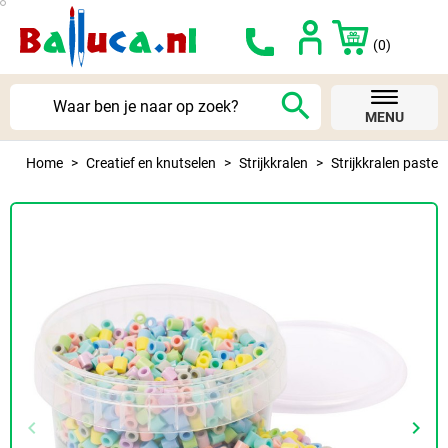
(0)
search
MENU
Home
Creatief en knutselen
Strijkkralen
Strijkkralen pastel
keyboard_arrow_left
keyboard_arrow_right
Vorige
Volg