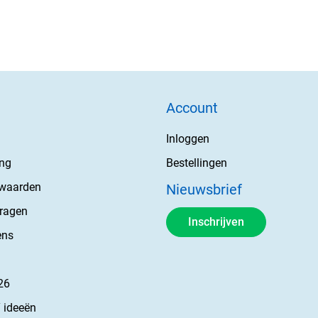
Account
Inloggen
ing
Bestellingen
rwaarden
Nieuwsbrief
vragen
Inschrijven
ens
26
 ideeën