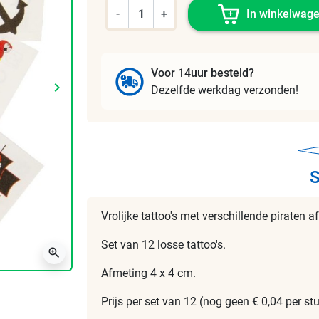
-
+
In winkelwag
Voor 14uur besteld?
keyboard_arrow_right
Dezelfde werkdag verzonden!
Volgende
S
Vrolijke tattoo's met verschillende piraten a
Set van 12 losse tattoo's.
zoom_in
Afmeting 4 x 4 cm.
Prijs per set van 12 (nog geen € 0,04 per stu