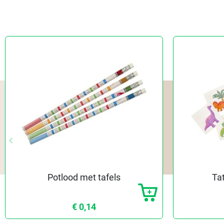
keyboard_arrow_left
Vorige
Potlood met tafels
Tat
€ 0,14