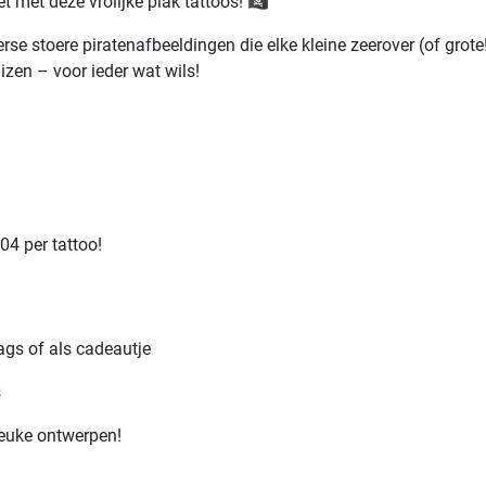
met deze vrolijke plak tattoos! 🏴‍☠️
rse stoere piratenafbeeldingen die elke kleine zeerover (of grot
izen – voor ieder wat wils!
04 per tattoo!
ags of als cadeautje
s
leuke ontwerpen!