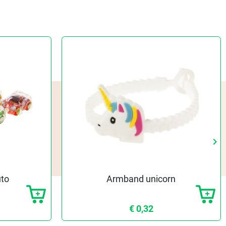
keyboard_arrow_right
Vo
uto
Armband unicorn
€ 0,32