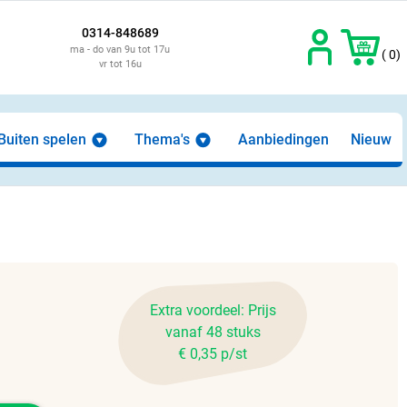
0314-848689
ma - do van 9u tot 17u
( 0)
vr tot 16u
Buiten spelen
Thema's
Aanbiedingen
Nieuw
Extra voordeel: Prijs
vanaf 48 stuks
€ 0,35 p/st