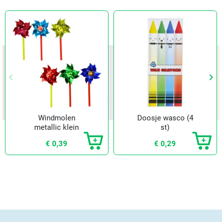
keyboard_arrow_left
keyboard_arrow_right
Vorige
Vol
Windmolen
Doosje wasco (4
metallic klein
st)
€ 0,39
€ 0,29