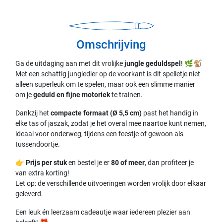
Omschrijving
Ga de uitdaging aan met dit vrolijke
jungle geduldspel
! 🌿🐒
Met een schattig jungledier op de voorkant is dit spelletje niet
alleen superleuk om te spelen, maar ook een slimme manier
om je
geduld en fijne motoriek
te trainen.
Dankzij het
compacte formaat (Ø 5,5 cm)
past het handig in
elke tas of jaszak, zodat je het overal mee naartoe kunt nemen,
ideaal voor onderweg, tijdens een feestje of gewoon als
tussendoortje.
👉
Prijs per stuk
en bestel je er
80 of meer
, dan profiteer je
van extra korting!
Let op: de verschillende uitvoeringen worden vrolijk door elkaar
geleverd.
Een leuk én leerzaam cadeautje waar iedereen plezier aan